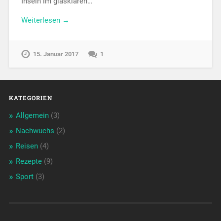
Inseln im glasklaren…
Weiterlesen →
15. Januar 2017
1
KATEGORIEN
Allgemein
(3)
Nachwuchs
(2)
Reisen
(4)
Rezepte
(9)
Sport
(3)