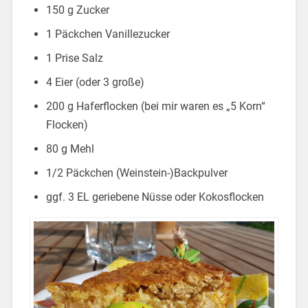
150 g Zucker
1 Päckchen Vanillezucker
1 Prise Salz
4 Eier (oder 3 große)
200 g Haferflocken (bei mir waren es „5 Korn“
Flocken)
80 g Mehl
1/2 Päckchen (Weinstein-)Backpulver
ggf. 3 EL geriebene Nüsse oder Kokosflocken