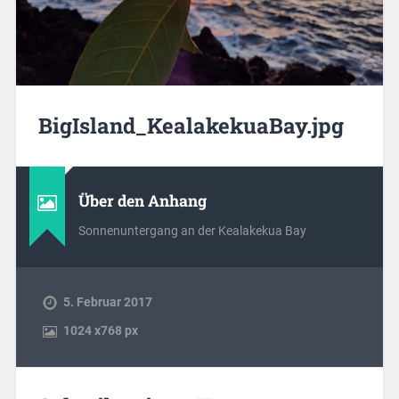
BigIsland_KealakekuaBay.jpg
Über den Anhang
Sonnenuntergang an der Kealakekua Bay
5. Februar 2017
1024
x
768 px