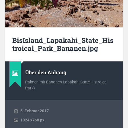
BisIsland_Lapakahi_State_His
troical_Park_Bananen.jpg
Über den Anhang
Palmen mit Bananen Lapakahi State Histroical
Park)
5. Februar 2017
1024
x
768 px