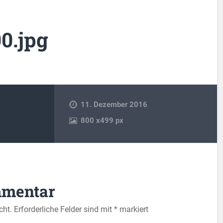
0.jpg
11. Dezember 2016
800
x
499 px
mmentar
cht.
Erforderliche Felder sind mit
*
markiert