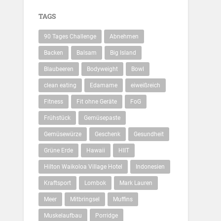
TAGS
90 Tages Challenge
Abnehmen
Backen
Balsam
Big Island
Blaubeeren
Bodyweight
Bowl
clean eating
Edamame
eiweißreich
Fitness
Fit ohne Geräte
FoG
Frühstück
Gemüsepaste
Gemüsewürze
Geschenk
Gesundheit
Grüne Erde
Hawaii
HIIT
Hilton Waikoloa Village Hotel
Indonesien
Kraftsport
Lombok
Mark Lauren
Meer
Mitbringsel
Muffins
Muskelaufbau
Porridge