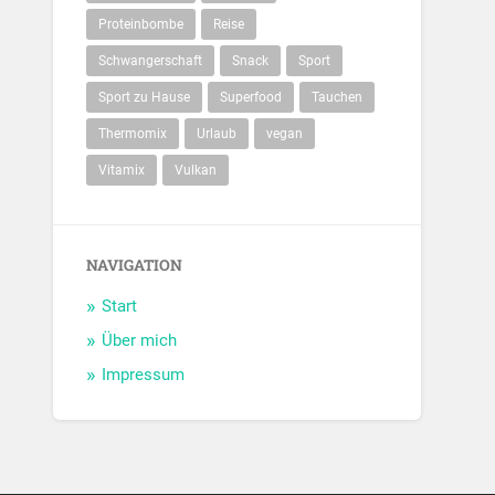
Proteinbombe
Reise
Schwangerschaft
Snack
Sport
Sport zu Hause
Superfood
Tauchen
Thermomix
Urlaub
vegan
Vitamix
Vulkan
NAVIGATION
Start
Über mich
Impressum