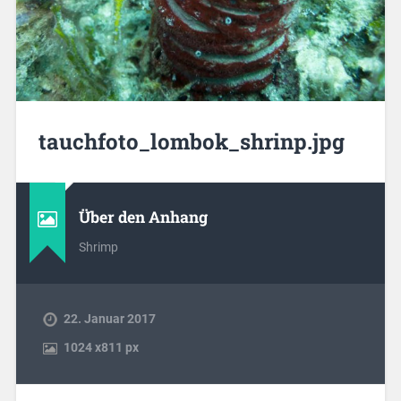
tauchfoto_lombok_shrinp.jpg
Über den Anhang
Shrimp
22. Januar 2017
1024
x
811 px